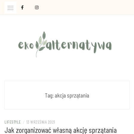
Skip
to
content
Ola Czajkowska: życie w zgodzie z less waste
EKOALTERNATYWA
Tag:
akcja sprzątania
LIFESTYLE
/
13 WRZEŚNIA 2021
Jak zorganizować własną akcję sprzątania