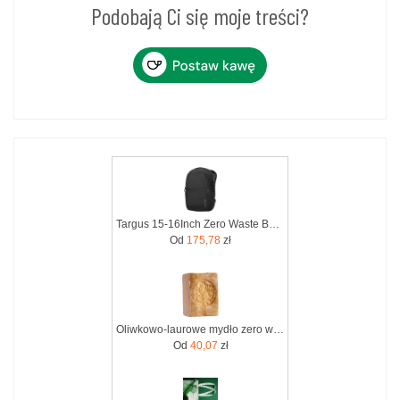
Podobają Ci się moje treści?
Targus 15-16Inch Zero Waste Backpack (TBB641GL)
Od
175,78
zł
Oliwkowo-laurowe mydło zero waste 12% oleju laurowego Aleppo Soap Co. by Tadé 200g
Od
40,07
zł