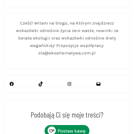
Cześć! Witam na blogu, na którym znajdziesz
wskazówki odnośnie życia zero waste, nowinki ze
świata ekologii oraz wskazówki odnośnie diety
wegańskiej! Propozycje współpracy:
ola@ekoalternatywa.com.pl
Facebook
TikTok
Instagram
Mail
Podobają Ci się moje treści?