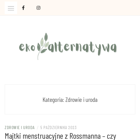
Skip
to
content
Ola Czajkowska: życie w zgodzie z less waste
EKOALTERNATYWA
Kategoria:
Zdrowie i uroda
ZDROWIE I URODA
/
5 PAŹDZIERNIKA 2023
Majtki menstruacyjne z Rossmanna – czy