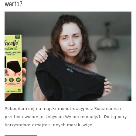
warto?
Pokusiłam się na majtki menstruacyjne z Rossmanna i
przetestowałam je, żebyście Wy nie musiały/li! Do tej pory
korzystałam z majtek innych marek, więc…