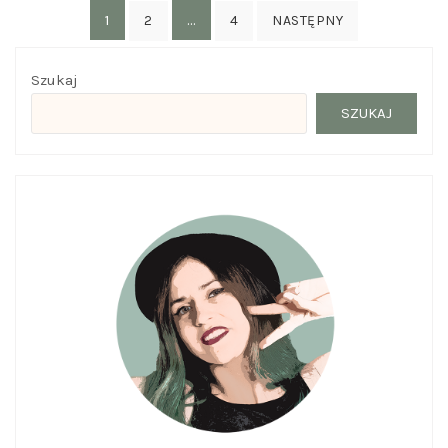
Nawigacja
1
…
2
4
NASTĘPNY
po
wpisach
Szukaj
SZUKAJ