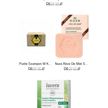
Od
24,59
zł
Purite Szampon W Kostce
Nuxe Reve De Miel Szampon W Kostce 65G
Od
45,00
zł
Od
10,62
zł