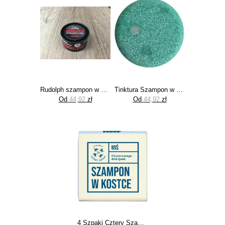
Rudolph szampon w kostce Tinktura 60g
Tinktura Szampon w kostce 2w1 60g
Od
44,92
zł
Od
44,92
zł
4 Szpaki Cztery Szampon W Kostce Miś 75 Mg