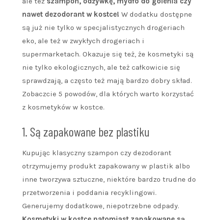
ale też
szampon, odżywkę, mydło do golenia czy
nawet dezodorant w kostce!
W dodatku dostępne
są już nie tylko w specjalistycznych drogeriach
eko, ale też w zwykłych drogeriach i
supermarketach. Okazuje się też, że kosmetyki są
nie tylko ekologicznych, ale też całkowicie się
sprawdzają, a często też mają bardzo dobry skład.
Zobaczcie 5 powodów, dla których warto korzystać
z kosmetyków w kostce.
1. Są zapakowane bez plastiku
Kupując klasyczny szampon czy dezodorant
otrzymujemy produkt zapakowany w plastik albo
inne tworzywa sztuczne, niektóre bardzo trudne do
przetworzenia i poddania recyklingowi.
Generujemy dodatkowe, niepotrzebne odpady.
Kosmetyki w kostce natomiast zapakowane są