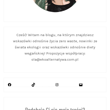
Cześć! Witam na blogu, na którym znajdziesz
wskazówki odnośnie życia zero waste, nowinki ze
świata ekologii oraz wskazówki odnośnie diety
wegańskiej! Propozycje współpracy:
ola@ekoalternatywa.com.pl
Facebook
TikTok
Instagram
Mail
Podobają Ci się moje treści?