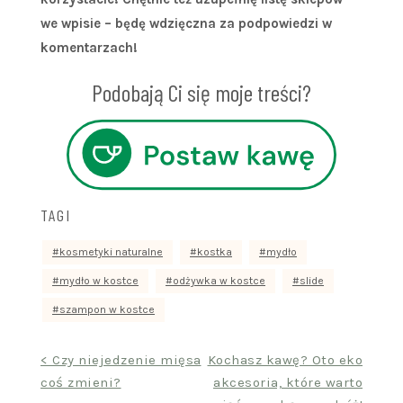
we wpisie – będę wdzięczna za podpowiedzi w
komentarzach!
Podobają Ci się moje treści?
TAGI
kosmetyki naturalne
kostka
mydło
mydło w kostce
odżywka w kostce
slide
szampon w kostce
Nawigacja
< Czy niejedzenie mięsa
Kochasz kawę? Oto eko
coś zmieni?
akcesoria, które warto
wpisu