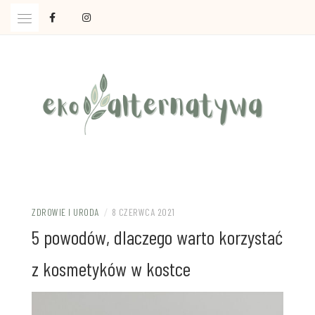
Skip
to
content
Ola Czajkowska: życie w zgodzie z less waste
EKOALTERNATYWA
ZDROWIE I URODA
/
8 CZERWCA 2021
5 powodów, dlaczego warto korzystać
z kosmetyków w kostce