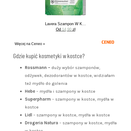
Lavera Szampon W Kostce Freshness & Balance
Od
14,90
zł
Więcej na Ceneo »
Gdzie kupić kosmetyki w kostce?
Rossmann
–
duży wybór szamponów,
odżywek, dezodorantów w kostce, widziałam
też mydło do golenia
Hebe
– mydła i szampony w kostce
Superpharm
– szampony w kostce, mydła w
kostce
Lidl
– szampony w kostce, mydła w kostce
Drogeria Natura
– szampony w kostce, mydła
w kostce