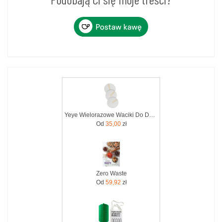
Yeye Wielorazowe Waciki Do Demakijażu Włókno Konopne 7 Szt. Zero Waste
Od
35,00
zł
Zero Waste
Od
59,92
zł