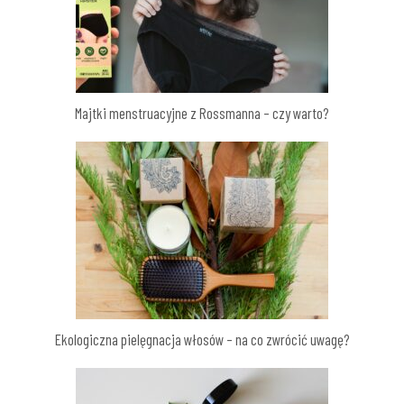
Majtki menstruacyjne z Rossmanna – czy warto?
Ekologiczna pielęgnacja włosów – na co zwrócić uwagę?