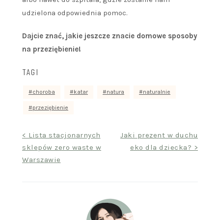
udzielona odpowiednia pomoc.
Dajcie znać, jakie jeszcze znacie domowe sposoby
na przeziębienie!
TAGI
choroba
katar
natura
naturalnie
przeziębienie
Nawigacja
< Lista stacjonarnych
Jaki prezent w duchu
sklepów zero waste w
eko dla dziecka? >
wpisu
Warszawie