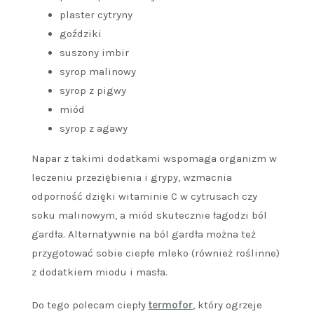
plaster cytryny
goździki
suszony imbir
syrop malinowy
syrop z pigwy
miód
syrop z agawy
Napar z takimi dodatkami wspomaga organizm w
leczeniu przeziębienia i grypy, wzmacnia
odporność dzięki witaminie C w cytrusach czy
soku malinowym, a miód skutecznie łagodzi ból
gardła. Alternatywnie na ból gardła można też
przygotować sobie ciepłe mleko (również roślinne)
z dodatkiem miodu i masła.
Do tego polecam ciepły
termofor
, który ogrzeje