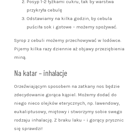
Posyp 1-2 łyżkami cukru, tak by warstwa
przykryła cebulę
Odstawiamy na kilka godzin, by cebula
puściła sok i gotowe – możemy spożywać.
Syrop z cebuli możemy przechowywać w lodówce.
Pijemy kilka razy dziennie aż objawy przeziębienia
miną.
Na katar – inhalacje
Orzeźwiającym sposobem na zatkany nos będzie
zdecydowanie gorąca kąpiel. Możemy dodać do
niego nieco olejków eterycznych, np. lawendowy,
eukaliptusowy, miętowy i stworzymy sobie swego
rodzaju inhalację. Z braku laku – i gorący prysznic
się sprawdzi!