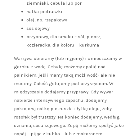
ziemniaki, cebula lub por
natka pietruszki
olej, np. rzepakowy
sos sojowy
przyprawy, dla smaku – sól, pieprz,
kozieradka, dla koloru – kurkuma
Warzywa obieramy (lub myjemy) i umieszczamy w
garnku z wodą. Cebulę możemy opalić nad
palnikiem, jeśli mamy taką możliwość- ale nie
musimy. Całość gotujemy pod przykryciem. W
międzyczasie dodajemy przyprawy. Gdy wywar
nabierze intensywnego zapachu, dodajemy
pokrojoną natkę pietruszki i łyżkę oleju, żeby
rosołek był tłustszy. Na koniec dodajemy, według
uznania, sosu sojowego. Zupę możemy spożyć jako
napój – pijąc z kubka – lub z makaronem.