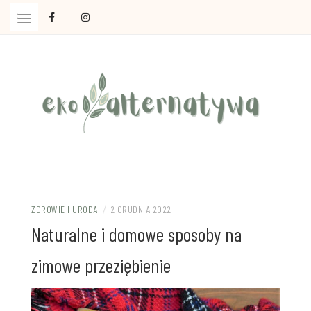
Skip
to
content
Ola Czajkowska: życie w zgodzie z less waste
EKOALTERNATYWA
ZDROWIE I URODA
/
2 GRUDNIA 2022
Naturalne i domowe sposoby na
zimowe przeziębienie