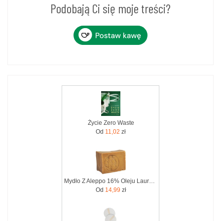
Podobają Ci się moje treści?
Życie Zero Waste
Od
11,02
zł
Mydło Z Aleppo 16% Oleju Laurowego 200G Zero Waste 6288
Od
14,99
zł