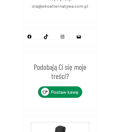
ola@ekoalternatywa.com.pl
Facebook
TikTok
Instagram
Mail
Podobają Ci się moje
treści?