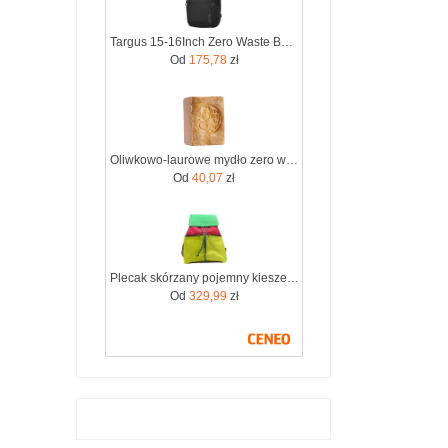
Targus 15-16Inch Zero Waste Backpack (TBB641GL)
Od
175,78
zł
Oliwkowo-laurowe mydło zero waste 12% oleju laurowego Aleppo Soap Co. by Tadé 200g
Od
40,07
zł
Plecak skórzany pojemny kieszenie wygodny kolorowy zero waste OLIVKA
Od
329,99
zł