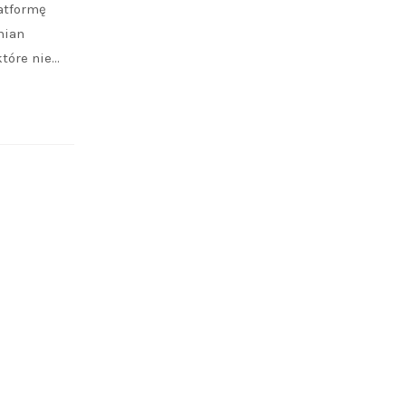
atformę
mian
które nie…