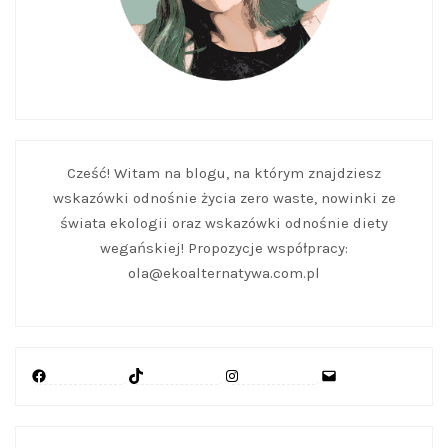
Cześć! Witam na blogu, na którym znajdziesz
wskazówki odnośnie życia zero waste, nowinki ze
świata ekologii oraz wskazówki odnośnie diety
wegańskiej! Propozycje współpracy:
ola@ekoalternatywa.com.pl
Facebook
TikTok
Instagram
Mail