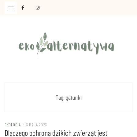
Skip
to
content
Ola Czajkowska: życie w zgodzie z less waste
EKOALTERNATYWA
Tag:
gatunki
EKOLOGIA
/
3 MAJA 2023
Dlaczego ochrona dzikich zwierząt jest