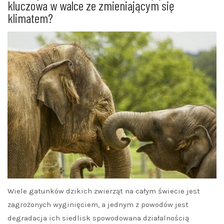
kluczowa w walce ze zmieniającym się
klimatem?
Wiele gatunków dzikich zwierząt na całym świecie jest
zagrożonych wyginięciem, a jednym z powodów jest
degradacja ich siedlisk spowodowana działalnością