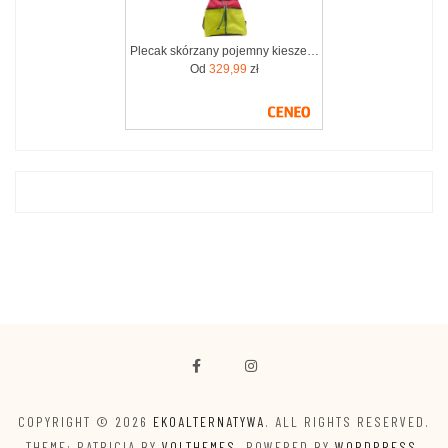
Plecak skórzany pojemny kieszenie wygodny kolorowy zero waste OLIVKA
Od
329,99
zł
COPYRIGHT © 2026
EKOALTERNATYWA
. ALL RIGHTS RESERVED.
THEME: PATRICIA BY
VOLTHEMES
. POWERED BY
WORDPRESS
.