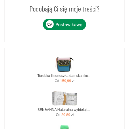
Podobają Ci się moje treści?
Torebka listonoszka damska skórzana regulowany pasek zero waste OLIVKA
Od
159,99
zł
BEN&ANNA Naturalna wybielająca pasta do wrażliwych zębów z szałwią i rokitnikiem WHITE ZERO WASTE 100ml
Od
29,89
zł