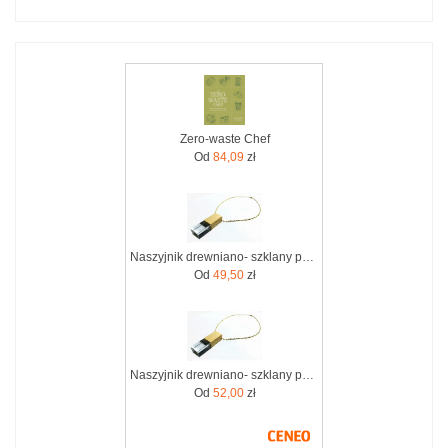
Zero-waste Chef
Od
84,09
zł
Naszyjnik drewniano- szklany pendrive 16GB dla fanów Zero Waste
Od
49,50
zł
Naszyjnik drewniano- szklany pendrive 32GB dla fanów Zero Waste
Od
52,00
zł