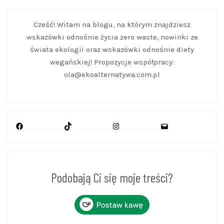
Cześć! Witam na blogu, na którym znajdziesz
wskazówki odnośnie życia zero waste, nowinki ze
świata ekologii oraz wskazówki odnośnie diety
wegańskiej! Propozycje współpracy:
ola@ekoalternatywa.com.pl
Facebook
TikTok
Instagram
Mail
Podobają Ci się moje treści?