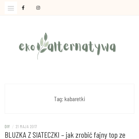
Skip
to
content
Ola Czajkowska: życie w zgodzie z less waste
EKOALTERNATYWA
Tag:
kabaretki
DIY
/
21 MAJA 2017
BLUZKA Z SIATECZKI – jak zrobić fajny top ze