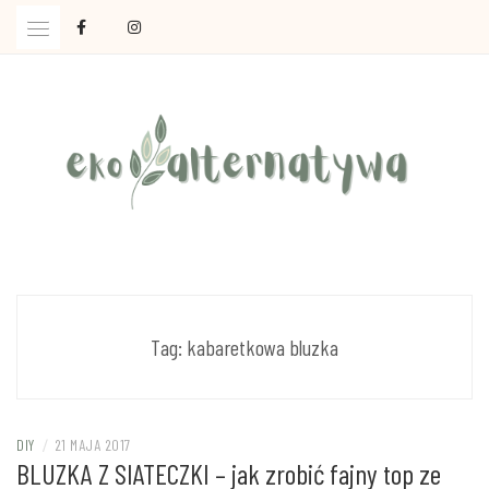
Skip
to
content
Ola Czajkowska: życie w zgodzie z less waste
EKOALTERNATYWA
Tag:
kabaretkowa bluzka
DIY
/
21 MAJA 2017
BLUZKA Z SIATECZKI – jak zrobić fajny top ze