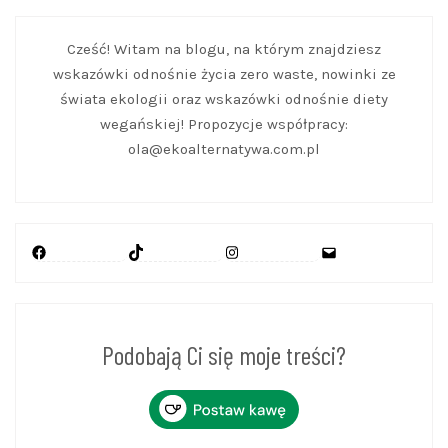
Cześć! Witam na blogu, na którym znajdziesz
wskazówki odnośnie życia zero waste, nowinki ze
świata ekologii oraz wskazówki odnośnie diety
wegańskiej! Propozycje współpracy:
ola@ekoalternatywa.com.pl
Facebook
TikTok
Instagram
Mail
Podobają Ci się moje treści?