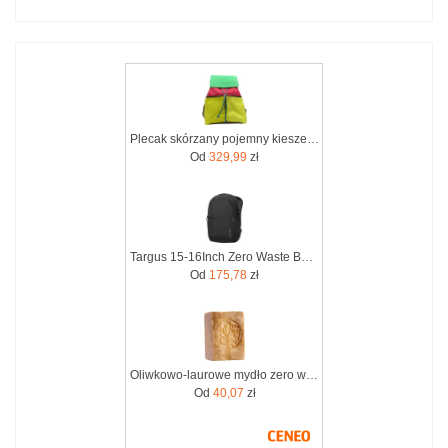
Plecak skórzany pojemny kieszenie wygodny kolorowy zero waste OLIVKA
Od
329,99
zł
Targus 15-16Inch Zero Waste Backpack (TBB641GL)
Od
175,78
zł
Oliwkowo-laurowe mydło zero waste 12% oleju laurowego Aleppo Soap Co. by Tadé 200g
Od
40,07
zł