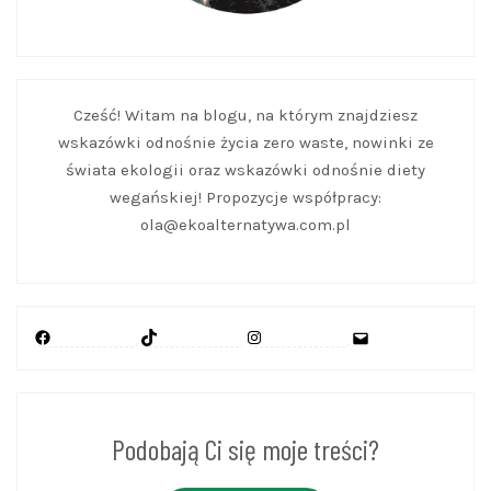
Cześć! Witam na blogu, na którym znajdziesz
wskazówki odnośnie życia zero waste, nowinki ze
świata ekologii oraz wskazówki odnośnie diety
wegańskiej! Propozycje współpracy:
ola@ekoalternatywa.com.pl
Facebook
TikTok
Instagram
Mail
Podobają Ci się moje treści?