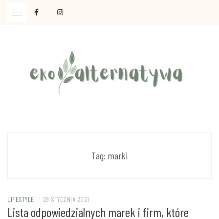
Skip
to
content
Ola Czajkowska: życie w zgodzie z less waste
EKOALTERNATYWA
Tag:
marki
LIFESTYLE
/
29 STYCZNIA 2021
Lista odpowiedzialnych marek i firm, które