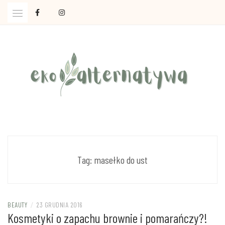
Skip
to
content
Ola Czajkowska: życie w zgodzie z less waste
EKOALTERNATYWA
Tag:
masełko do ust
BEAUTY
/
23 GRUDNIA 2016
Kosmetyki o zapachu brownie i pomarańczy?!