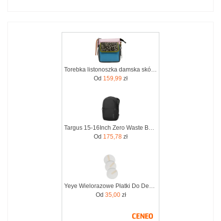
Torebka listonoszka damska skórzana regulowany pasek zero waste OLIVKA
Od
159,99
zł
Targus 15-16Inch Zero Waste Backpack (TBB641GL)
Od
175,78
zł
Yeye Wielorazowe Płatki Do Demakijażu 7 Szt. Zero Waste
Od
35,00
zł