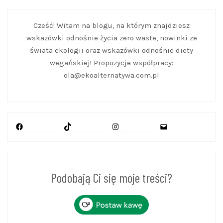
Cześć! Witam na blogu, na którym znajdziesz
wskazówki odnośnie życia zero waste, nowinki ze
świata ekologii oraz wskazówki odnośnie diety
wegańskiej! Propozycje współpracy:
ola@ekoalternatywa.com.pl
Facebook
TikTok
Instagram
Mail
Podobają Ci się moje treści?