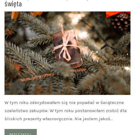
święta
W tym roku zdecydowałam się nie popadać w świąteczne
szaleństwo zakupów. W tym roku postanowiłam zrobić dla
bliskich prezenty własnoręcznie. Nie jestem jakoś…