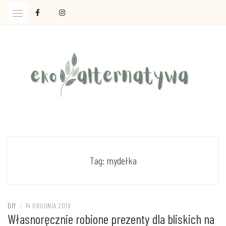
Skip
to
content
Ola Czajkowska: życie w zgodzie z less waste
EKOALTERNATYWA
Tag:
mydełka
DIY
/
14 GRUDNIA 2019
Własnoręcznie robione prezenty dla bliskich na