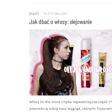
BEAUTY
/
10 STYCZNIA 2017
Jak dbać o włosy: olejowanie
Włosy to dla mnie chyba najważniejsza część (?)
pewnością robią nasz wygląd, różnymi fryzuram