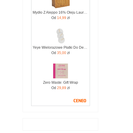
Mydło Z Aleppo 16% Oleju Laurowego 200G Zero Waste 6288
Od
14,99
zł
Yeye Wielorazowe Płatki Do Demakijażu 7 Szt. Zero Waste
Od
35,00
zł
Zero Waste: Gift Wrap
Od
29,89
zł