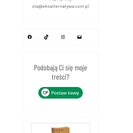
ola@ekoalternatywa.com.pl
Facebook
TikTok
Instagram
Mail
Podobają Ci się moje
treści?