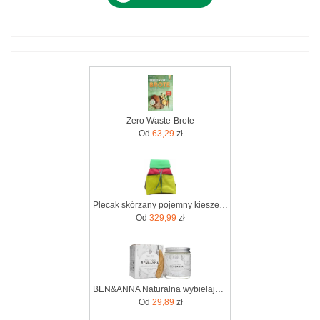
Zero Waste-Brote
Od
63,29
zł
Plecak skórzany pojemny kieszenie wygodny kolorowy zero waste OLIVKA
Od
329,99
zł
BEN&ANNA Naturalna wybielająca pasta do wrażliwych zębów z szałwią i rokitnikiem WHITE ZERO WASTE 100ml
Od
29,89
zł