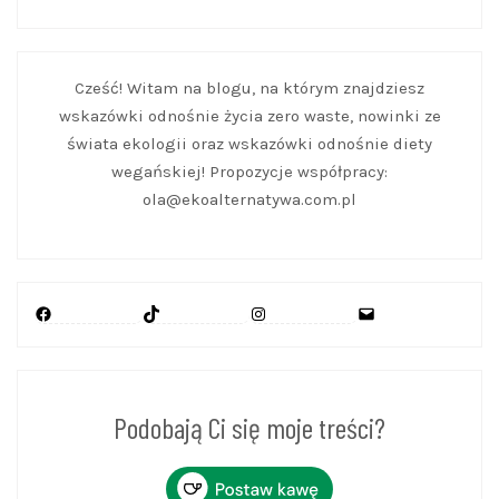
Cześć! Witam na blogu, na którym znajdziesz
wskazówki odnośnie życia zero waste, nowinki ze
świata ekologii oraz wskazówki odnośnie diety
wegańskiej! Propozycje współpracy:
ola@ekoalternatywa.com.pl
Facebook
TikTok
Instagram
Mail
Podobają Ci się moje treści?