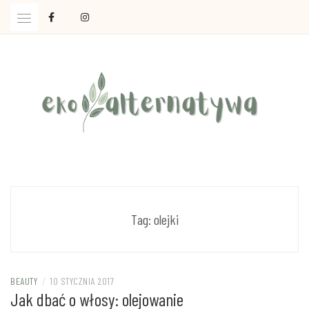
Skip
to
content
Ola Czajkowska: życie w zgodzie z less waste
EKOALTERNATYWA
Tag:
olejki
BEAUTY
/
10 STYCZNIA 2017
Jak dbać o włosy: olejowanie