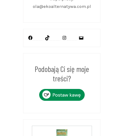
ola@ekoalternatywa.com.pl
Facebook
TikTok
Instagram
Mail
Podobają Ci się moje
treści?