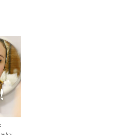
o
sakra!