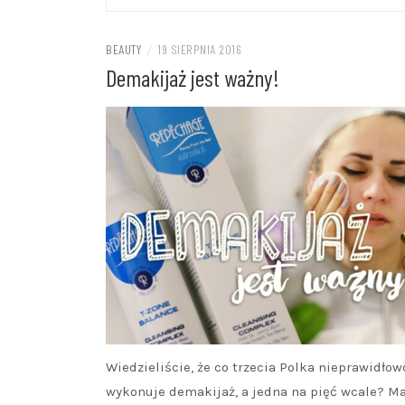
BEAUTY
/
19 SIERPNIA 2016
Demakijaż jest ważny!
Wiedzieliście, że co trzecia Polka nieprawidłow
wykonuje demakijaż, a jedna na pięć wcale? Ma