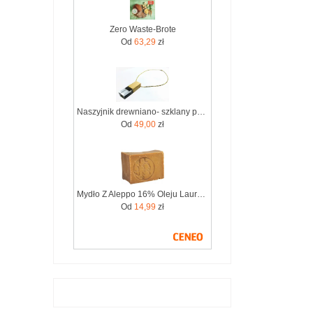
Zero Waste-Brote
Od
63,29
zł
Naszyjnik drewniano- szklany pendrive 8GB dla fanów Zero Waste
Od
49,00
zł
Mydło Z Aleppo 16% Oleju Laurowego 200G Zero Waste 6288
Od
14,99
zł