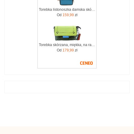
Torebka listonoszka damska skórzana regulowany pasek zero waste OLIVKA
Od
159,99
zł
Torebka skórzana, miękka, na ramię długi pasek oryginalna zero waste OLIVKA
Od
179,99
zł