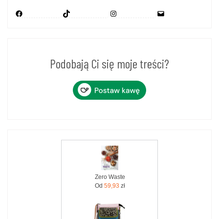
Facebook
TikTok
Instagram
Mail
Podobają Ci się moje treści?
Zero Waste
Od
59,93
zł