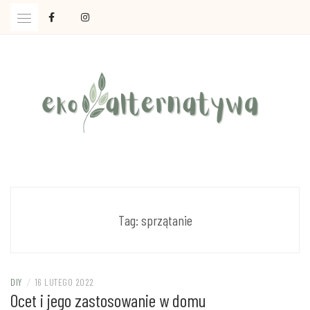
Skip
to
content
Ola Czajkowska: życie w zgodzie z less waste
EKOALTERNATYWA
Tag:
sprzątanie
DIY
/
16 LUTEGO 2022
Ocet i jego zastosowanie w domu