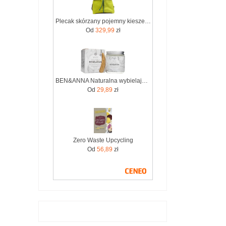
Plecak skórzany pojemny kieszenie wygodny kolorowy zero waste OLIVKA
Od
329,99
zł
BEN&ANNA Naturalna wybielająca pasta do wrażliwych zębów z szałwią i rokitnikiem WHITE ZERO WASTE 100ml
Od
29,89
zł
Zero Waste Upcycling
Od
56,89
zł