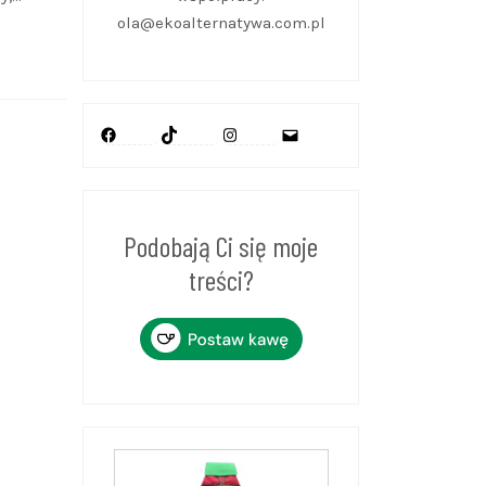
ola@ekoalternatywa.com.pl
Facebook
TikTok
Instagram
Mail
Podobają Ci się moje
treści?