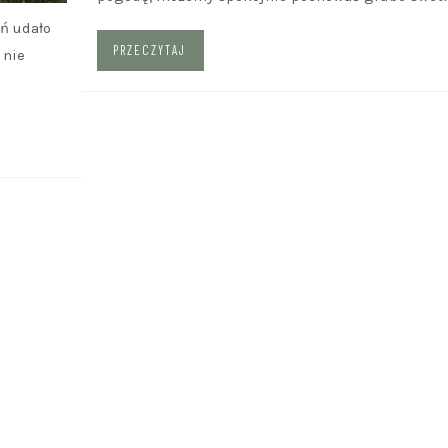
ań udało
PRZECZYTAJ
 nie