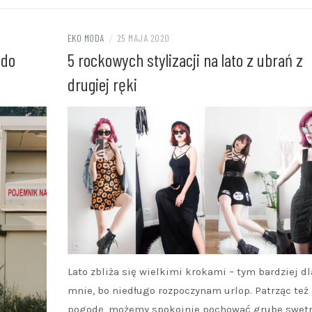
EKO MODA
/
25 MAJA 2020
 do
5 rockowych stylizacji na lato z ubrań z
drugiej ręki
Lato zbliża się wielkimi krokami – tym bardziej dl
mnie, bo niedługo rozpoczynam urlop. Patrząc też
pogodę, możemy spokojnie pochować grube swetr