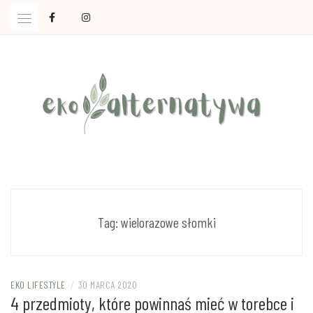
Skip
to
content
Ola Czajkowska: życie w zgodzie z less waste
EKOALTERNATYWA
Tag:
wielorazowe słomki
EKO LIFESTYLE
/
30 MARCA 2020
4 przedmioty, które powinnaś mieć w torebce i