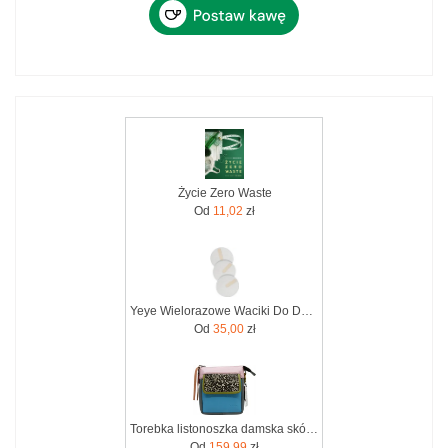
Życie Zero Waste
Od
11,02
zł
Yeye Wielorazowe Waciki Do Demakijażu Włókno Konopne 7 Szt. Zero Waste
Od
35,00
zł
Torebka listonoszka damska skórzana regulowany pasek zero waste OLIVKA
Od
159,99
zł