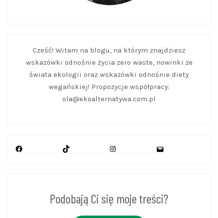
Cześć! Witam na blogu, na którym znajdziesz
wskazówki odnośnie życia zero waste, nowinki ze
świata ekologii oraz wskazówki odnośnie diety
wegańskiej! Propozycje współpracy:
ola@ekoalternatywa.com.pl
Facebook
TikTok
Instagram
Mail
Podobają Ci się moje treści?