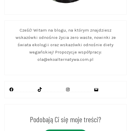
Cześć! Witam na blogu, na którym znajdziesz
wskazówki odnośnie życia zero waste, nowinki ze
świata ekologii oraz wskazówki odnośnie diety
wegańskiej! Propozycje współpracy:
ola@ekoalternatywa.com.pl
Facebook
TikTok
Instagram
Mail
Podobają Ci się moje treści?