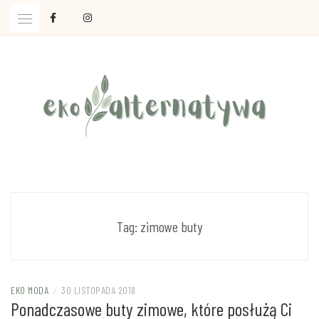
Skip
to
content
Ola Czajkowska: życie w zgodzie z less waste
EKOALTERNATYWA
Tag:
zimowe buty
EKO MODA
/
30 LISTOPADA 2018
Ponadczasowe buty zimowe, które posłużą Ci