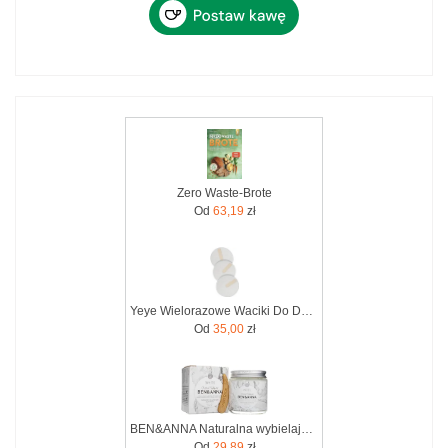
Zero Waste-Brote
Od
63,19
zł
Yeye Wielorazowe Waciki Do Demakijażu Włókno Konopne 7 Szt. Zero Waste
Od
35,00
zł
BEN&ANNA Naturalna wybielająca pasta do wrażliwych zębów z szałwią i rokitnikiem WHITE ZERO WASTE 100ml
Od
29,89
zł