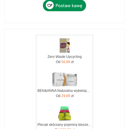
Zero Waste Upcycling
Od
56,89
zł
BEN&ANNA Naturalna wybielająca pasta do wrażliwych zębów z szałwią i rokitnikiem WHITE ZERO WASTE 100ml
Od
29,89
zł
Plecak skórzany pojemny kieszenie wygodny kolorowy zero waste OLIVKA