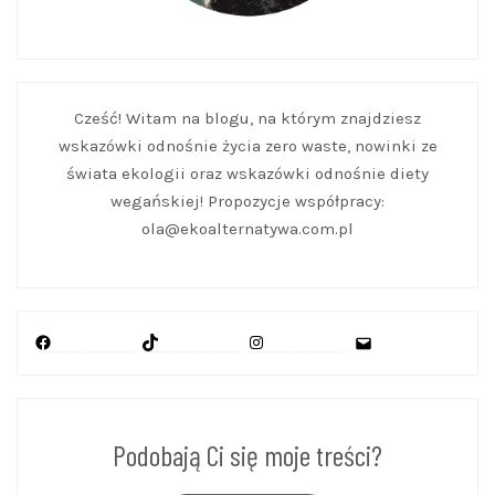
Cześć! Witam na blogu, na którym znajdziesz
wskazówki odnośnie życia zero waste, nowinki ze
świata ekologii oraz wskazówki odnośnie diety
wegańskiej! Propozycje współpracy:
ola@ekoalternatywa.com.pl
Facebook
TikTok
Instagram
Mail
Podobają Ci się moje treści?