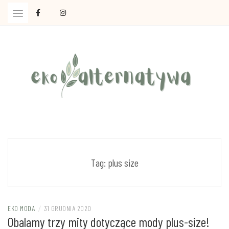
Skip
to
content
Ola Czajkowska: życie w zgodzie z less waste
EKOALTERNATYWA
Tag:
plus size
EKO MODA
/
31 GRUDNIA 2020
Obalamy trzy mity dotyczące mody plus-size!