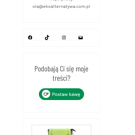
ola@ekoalternatywa.com.pl
Facebook
TikTok
Instagram
Mail
Podobają Ci się moje
treści?