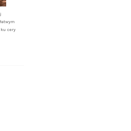
j
t łatwym
dku cery