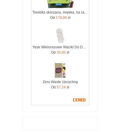
Torebka skórzana, miękka, na ramię długi pasek oryginalna zero waste OLIVKA
Od
179,99
zł
Yeye Wielorazowe Waciki Do Demakijażu Włókno Konopne 7 Szt. Zero Waste
Od
35,00
zł
Zero Waste Upcycling
Od
57,19
zł