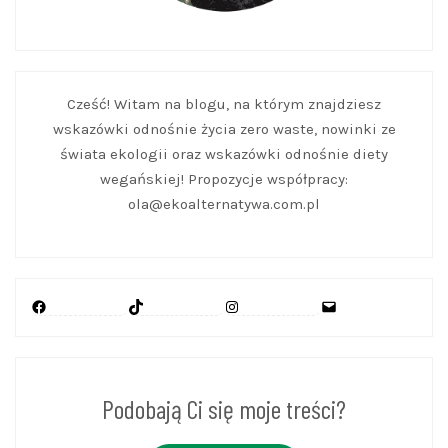
Cześć! Witam na blogu, na którym znajdziesz
wskazówki odnośnie życia zero waste, nowinki ze
świata ekologii oraz wskazówki odnośnie diety
wegańskiej! Propozycje współpracy:
ola@ekoalternatywa.com.pl
Facebook
TikTok
Instagram
Mail
Podobają Ci się moje treści?