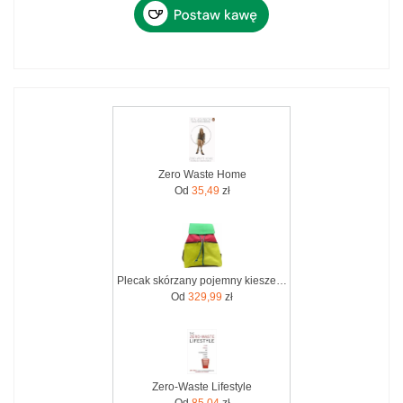
Zero Waste Home
Od
35,49
zł
Plecak skórzany pojemny kieszenie wygodny kolorowy zero waste OLIVKA
Od
329,99
zł
Zero-Waste Lifestyle
Od
85,04
zł