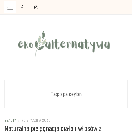
Skip
to
content
Ola Czajkowska: życie w zgodzie z less waste
EKOALTERNATYWA
Tag:
spa ceylon
BEAUTY
/
30 STYCZNIA 2020
Naturalna pielęgnacja ciała i włosów z