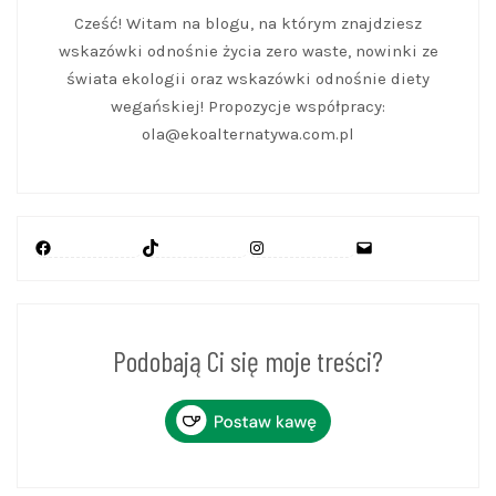
Cześć! Witam na blogu, na którym znajdziesz
wskazówki odnośnie życia zero waste, nowinki ze
świata ekologii oraz wskazówki odnośnie diety
wegańskiej! Propozycje współpracy:
ola@ekoalternatywa.com.pl
Facebook
TikTok
Instagram
Mail
Podobają Ci się moje treści?