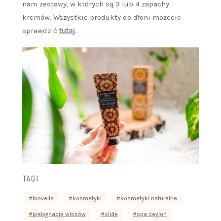
nam zestawy, w których są 3 lub 4 zapachy
kremów. Wszystkie produkty do dłoni możecie
sprawdzić
tutaj
.
TAGI
biovella
kosmetyki
kosmetyki naturalne
pielęgnacja włosów
slide
spa ceylon