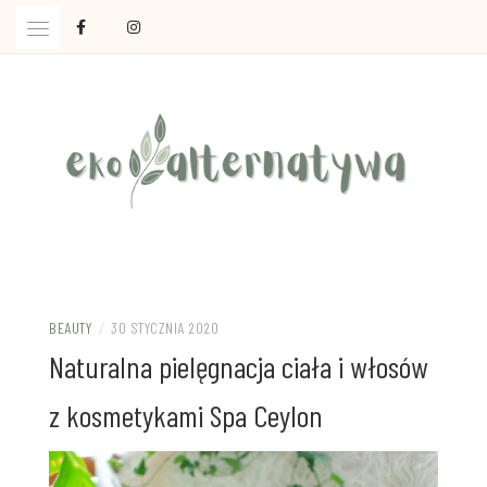
Skip
to
content
Ola Czajkowska: życie w zgodzie z less waste
EKOALTERNATYWA
BEAUTY
/
30 STYCZNIA 2020
Naturalna pielęgnacja ciała i włosów
z kosmetykami Spa Ceylon