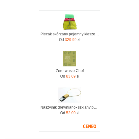
Plecak skórzany pojemny kieszenie wygodny kolorowy zero waste OLIVKA
Od
329,99
zł
Zero-waste Chef
Od
83,09
zł
Naszyjnik drewniano- szklany pendrive 32GB dla fanów Zero Waste
Od
52,00
zł