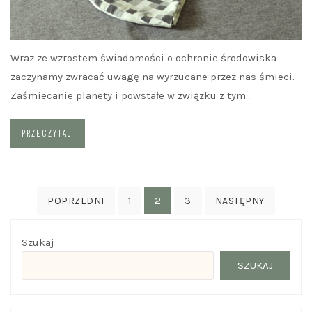
Wraz ze wzrostem świadomości o ochronie środowiska
zaczynamy zwracać uwagę na wyrzucane przez nas śmieci.
Zaśmiecanie planety i powstałe w związku z tym…
PRZECZYTAJ
Nawigacja
2
POPRZEDNI
1
3
NASTĘPNY
po
wpisach
Szukaj
SZUKAJ