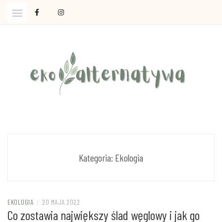
Skip
to
content
Ola Czajkowska: życie w zgodzie z less waste
EKOALTERNATYWA
Kategoria:
Ekologia
EKOLOGIA
/
20 MAJA 2022
Co zostawia największy ślad węglowy i jak go