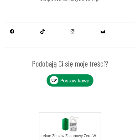
Facebook
TikTok
Instagram
Mail
Podobają Ci się moje treści?
Lekue Zestaw Zakupowy Zero Waste (3504600V16)