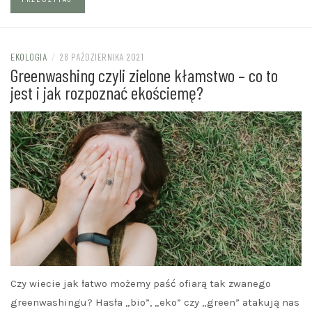
EKOLOGIA
/
28 PAŹDZIERNIKA 2021
Greenwashing czyli zielone kłamstwo – co to
jest i jak rozpoznać ekościemę?
Czy wiecie jak łatwo możemy paść ofiarą tak zwanego
greenwashingu? Hasła „bio”, „eko” czy „green” atakują nas