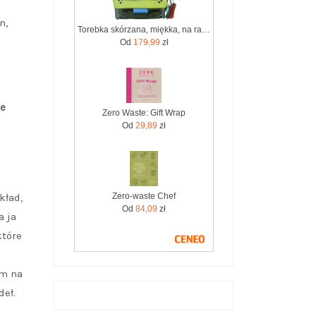
n,
Torebka skórzana, miękka, na ramię długi pasek oryginalna zero waste OLIVKA
Od
179,99
zł
te
Zero Waste: Gift Wrap
Od
29,89
zł
Zero-waste Chef
kład,
Od
84,09
zł
a ja
które
am na
deł.