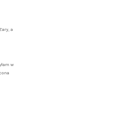
ary, a
byłam w
ycona