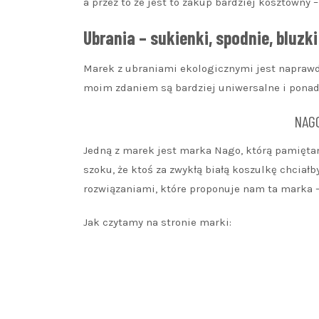
a przez to że jest to zakup bardziej kosztowny
Ubrania – sukienki, spodnie, bluzki
Marek z ubraniami ekologicznymi jest naprawdę 
moim zdaniem są bardziej uniwersalne i pona
NAGO
Jedną z marek jest marka Nago, którą pamięta
szoku, że ktoś za zwykłą białą koszulkę chciał
rozwiązaniami, które proponuje nam ta marka –
Jak czytamy na stronie marki: