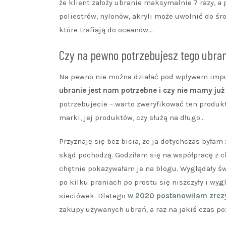
że klient założy ubranie maksymalnie 7 razy, a
poliestrów, nylonów, akryli może uwolnić do ś
które trafiają do oceanów…
Czy na pewno potrzebujesz tego ubran
Na pewno nie można działać pod wpływem impul
ubranie jest nam potrzebne i czy nie mamy ju
potrzebujecie – warto zweryfikować ten produkt.
marki, jej produktów, czy służą na długo…
Przyznaję się bez bicia, że ja dotychczas była
skąd pochodzą. Godziłam się na współpracę z ch
chętnie pokazywałam je na blogu. Wyglądały świe
po kilku praniach po prostu się niszczyły i wyg
sieciówek. Dlatego
w 2020 postanowiłam zrez
zakupy używanych ubrań, a raz na jakiś czas p