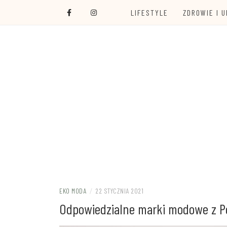
Skip
LIFESTYLE
ZDROWIE I 
to
content
Ola Czajkowska: życie w zgodzie z less was
EKOALTERNA
EKO MODA
/
22 STYCZNIA 2021
Odpowiedzialne marki modowe z Po