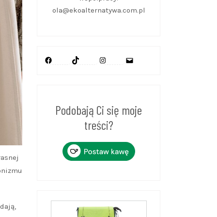
ola@ekoalternatywa.com.pl
Facebook
TikTok
Instagram
Mail
Podobają Ci się moje
treści?
łasnej
jonizmu
dają,