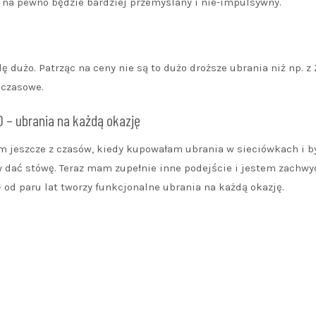
 – na pewno będzie bardziej przemyślany i nie-impulsywny.
dużo. Patrząc na ceny nie są to dużo droższe ubrania niż np. z Z
dczasowe.
 – ubrania na każdą okazję
m jeszcze z czasów, kiedy kupowałam ubrania w sieciówkach i 
by dać stówę. Teraz mam zupełnie inne podejście i jestem zachw
 od paru lat tworzy funkcjonalne ubrania na każdą okazję.