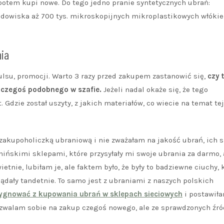
 potem kupi nowe. Do tego jedno pranie syntetycznych ubrań:
rodowiska aż 700 tys. mikroskopijnych mikroplastikowych włókie
ia
su, promocji. Warto 3 razy przed zakupem zastanowić się,
czy 
ż czegoś podobnego w szafie.
Jeżeli nadal okaże się, że tego
 Gdzie został uszyty, z jakich materiałów, co wiecie na temat tej
m zakupoholiczką ubraniową i nie zważałam na jakość ubrań, ich s
ińskimi sklepami, które przysyłały mi swoje ubrania za darmo, 
tnie, lubiłam je, ale faktem było, że były to badziewne ciuchy, 
lądały tandetnie. To samo jest z ubraniami z naszych polskich
ygnować z kupowania ubrań w sklepach sieciowych
i postawił
ozwalam sobie na zakup czegoś nowego, ale ze sprawdzonych źró