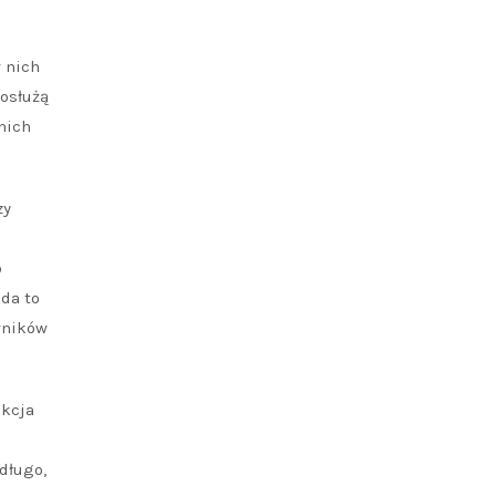
w nich
posłużą
nich
zy
o
da to
wników
ukcja
długo,