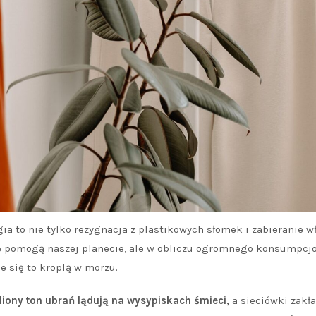
ia to nie tylko rezygnacja z plastikowych słomek i zabieranie w
ście pomogą naszej planecie, ale w obliczu ogromnego konsumpc
 się to kroplą w morzu.
iony ton ubrań lądują na wysypiskach śmieci,
a sieciówki zakła