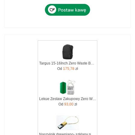
Targus 15-16Inch Zero Waste Backpack (TBB641GL)
Od
175,78
zł
Lekue Zestaw Zakupowy Zero Waste (3504600V16)
Od
93,00
zł
Naszyjnik drewniano- szklany pendrive 8GB dla fanów Zero Waste