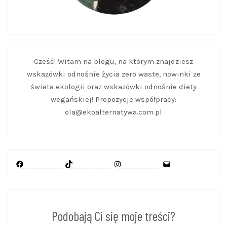
Cześć! Witam na blogu, na którym znajdziesz
wskazówki odnośnie życia zero waste, nowinki ze
świata ekologii oraz wskazówki odnośnie diety
wegańskiej! Propozycje współpracy:
ola@ekoalternatywa.com.pl
Facebook
TikTok
Instagram
Mail
Podobają Ci się moje treści?