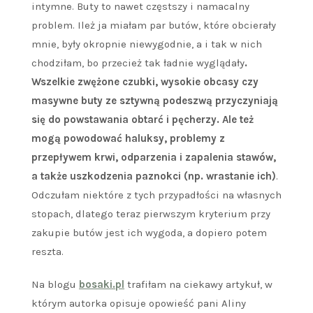
intymne. Buty to nawet częstszy i namacalny
problem. Ileż ja miałam par butów, które obcierały
mnie, były okropnie niewygodnie, a i tak w nich
chodziłam, bo przecież tak ładnie wyglądały
.
Wszelkie zwężone czubki, wysokie obcasy czy
masywne buty ze sztywną podeszwą przyczyniają
się do powstawania obtarć i pęcherzy. Ale też
mogą powodować haluksy, problemy z
przepływem krwi, odparzenia i zapalenia stawów,
a także uszkodzenia paznokci (np. wrastanie ich)
.
Odczułam niektóre z tych przypadłości na własnych
stopach, dlatego teraz pierwszym kryterium przy
zakupie butów jest ich wygoda, a dopiero potem
reszta.
Na blogu
bosaki.pl
trafiłam na ciekawy artykuł, w
którym autorka opisuje opowieść pani Aliny