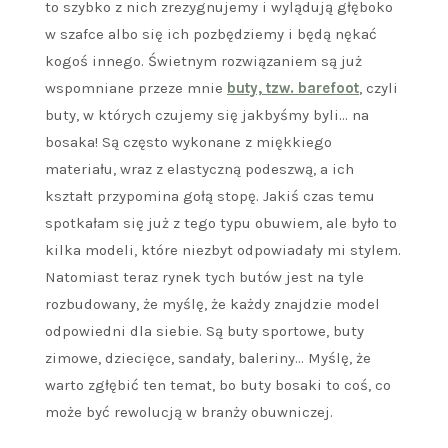
to szybko z nich zrezygnujemy i wylądują głęboko
w szafce albo się ich pozbędziemy i będą nękać
kogoś innego. Świetnym rozwiązaniem są już
wspomniane przeze mnie
buty, tzw. barefoot
, czyli
buty, w których czujemy się jakbyśmy byli… na
bosaka! Są często wykonane z miękkiego
materiału, wraz z elastyczną podeszwą, a ich
kształt przypomina gołą stopę. Jakiś czas temu
spotkałam się już z tego typu obuwiem, ale było to
kilka modeli, które niezbyt odpowiadały mi stylem.
Natomiast teraz rynek tych butów jest na tyle
rozbudowany, że myślę, że każdy znajdzie model
odpowiedni dla siebie. Są buty sportowe, buty
zimowe, dziecięce, sandały, baleriny… Myślę, że
warto zgłębić ten temat, bo buty bosaki to coś, co
może być rewolucją w branży obuwniczej.