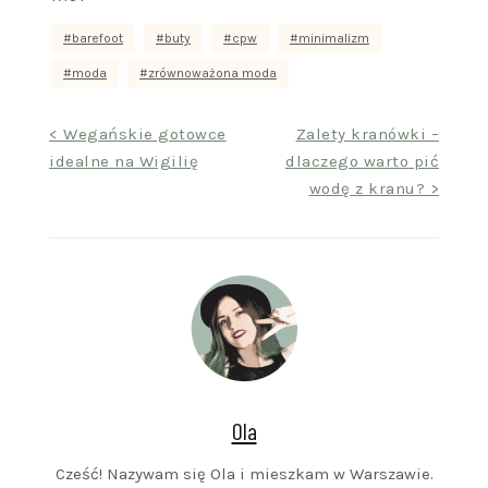
barefoot
buty
cpw
minimalizm
moda
zrównoważona moda
Nawigacja
< Wegańskie gotowce
Zalety kranówki –
idealne na Wigilię
dlaczego warto pić
wpisu
wodę z kranu? >
Ola
Cześć! Nazywam się Ola i mieszkam w Warszawie.