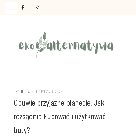
Skip
to
content
Ola Czajkowska: życie w zgodzie z less waste
EKOALTERNATYWA
EKO MODA
/
9 STYCZNIA 2023
Obuwie przyjazne planecie. Jak
rozsądnie kupować i użytkować
buty?