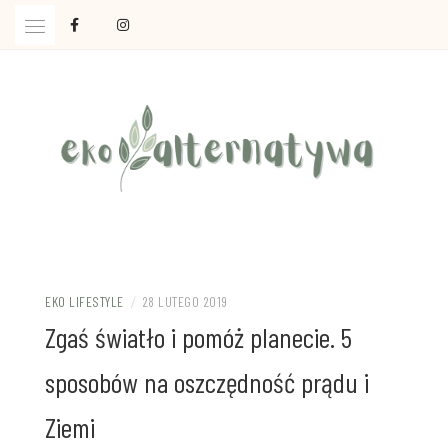
Skip
to
content
Ola Czajkowska: życie w zgodzie z less waste
EKOALTERNATYWA
EKO LIFESTYLE
/
28 LUTEGO 2019
Zgaś światło i pomóż planecie. 5
sposobów na oszczędność prądu i
Ziemi