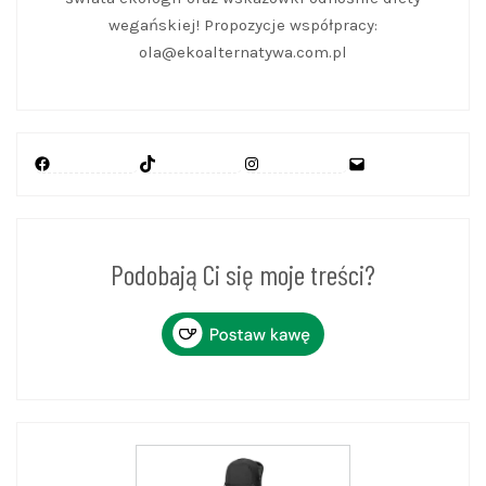
wegańskiej! Propozycje współpracy:
ola@ekoalternatywa.com.pl
Facebook
TikTok
Instagram
Mail
Podobają Ci się moje treści?