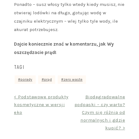
Ponadto – susz włosy tylko wtedy kiedy musisz, nie
otwieraj lodówki na długo, gotując wodę w
czajniku elektrycznym – wlej tylko tyle wody, ile
akurat potrzebujesz.
Dajcie koniecznie znać w komentarzu, jak Wy
oszczędzacie prąd!
TAGI
porady
prąd
zero waste
Nawigacja
< Podstawowe produkty
Biodegradowalne
kosmetyczne w wersji
podpaski – czy warto?
wpisu
eko
Czym się różnią od
normalnych i gdzie
kupić? >