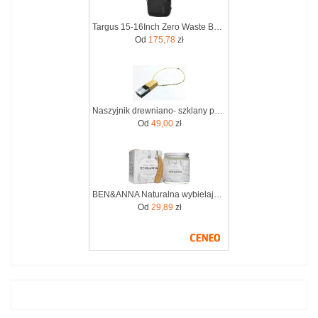
Targus 15-16Inch Zero Waste Backpack (TBB641GL)
Od
175,78
zł
Naszyjnik drewniano- szklany pendrive 8GB dla fanów Zero Waste
Od
49,00
zł
BEN&ANNA Naturalna wybielająca pasta do wrażliwych zębów z szałwią i rokitnikiem WHITE ZERO WASTE 100ml
Od
29,89
zł