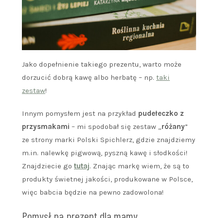
Jako dopełnienie takiego prezentu, warto może
dorzucić dobrą kawę albo herbatę – np.
taki
zestaw
!
Innym pomysłem jest na przykład
pudełeczko z
przysmakami
– mi spodobał się zestaw „
różany
”
ze strony marki Polski Spichlerz, gdzie znajdziemy
m.in. nalewkę pigwową, pyszną kawę i słodkości!
Znajdziecie go
tutaj
. Znając markę wiem, że są to
produkty świetnej jakości, produkowane w Polsce,
więc babcia będzie na pewno zadowolona!
Pomysł na prezent dla mamy