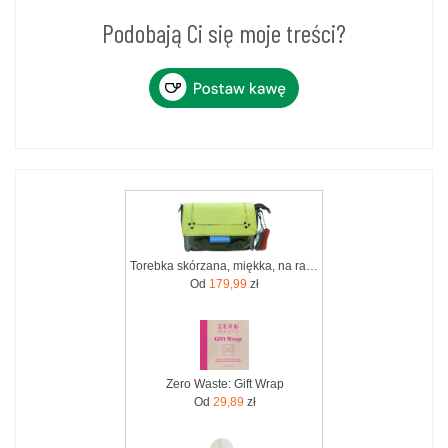
Podobają Ci się moje treści?
Torebka skórzana, miękka, na ramię długi pasek oryginalna zero waste OLIVKA
Od
179,99
zł
Zero Waste: Gift Wrap
Od
29,89
zł