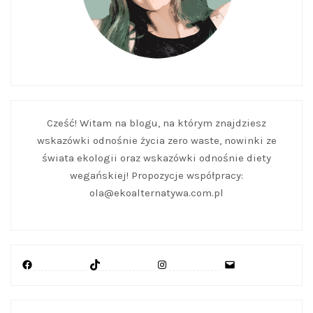
Cześć! Witam na blogu, na którym znajdziesz
wskazówki odnośnie życia zero waste, nowinki ze
świata ekologii oraz wskazówki odnośnie diety
wegańskiej! Propozycje współpracy:
ola@ekoalternatywa.com.pl
Facebook
TikTok
Instagram
Mail