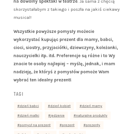
na dowolny spektakl w teatrze
. Ja sama z chęcią
skorzystałabym z takiego i poszła na jakiś ciekawy
musical!
Wszystkie powyższe pomysły możecie
wykorzystać kupując prezent dla mamy, babci,
cioci, siostry, przyjaciółki, dziewczyny, koleżanki,
nauczycielki itp. itd. Preferencje są różne i to Wy
znacie te osoby najlepiej – myślę, jednak, i mam
nadzieję, że któryś z pomysłów pomoże Wam
wybrać ten idealny prezent!
TAGI
dzień babci
dzień kobiet
dzień mamy
dzień matki
jedzenie
naturalne produkty
pomysł na prezent
prezent
prezenty