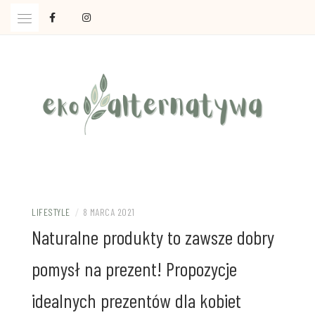
Skip
to
content
Ola Czajkowska: życie w zgodzie z less waste
EKOALTERNATYWA
LIFESTYLE
/
8 MARCA 2021
Naturalne produkty to zawsze dobry
pomysł na prezent! Propozycje
idealnych prezentów dla kobiet