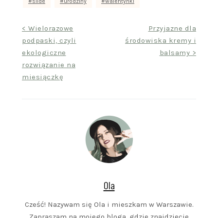
slide
urodziny
walentynki
Nawigacja
< Wielorazowe
Przyjazne dla
podpaski, czyli
środowiska kremy i
wpisu
ekologiczne
balsamy >
rozwiązanie na
miesiączkę
Ola
Cześć! Nazywam się Ola i mieszkam w Warszawie.
Zapraszam na mojego bloga, gdzie znajdziecie