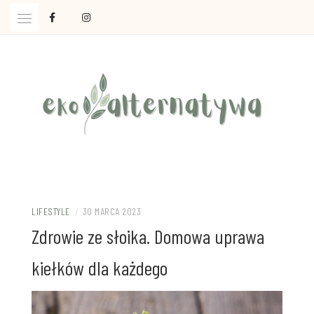
Skip
to
content
Ola Czajkowska: życie w zgodzie z less waste
EKOALTERNATYWA
LIFESTYLE
/
30 MARCA 2023
Zdrowie ze słoika. Domowa uprawa
kiełków dla każdego