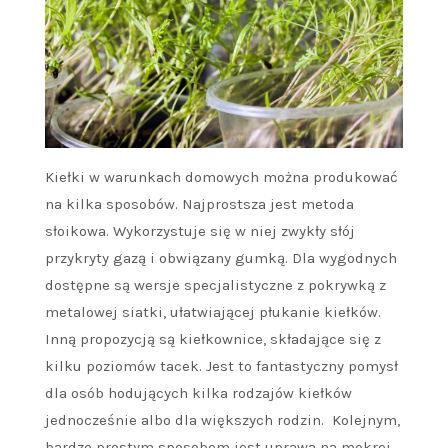
Kiełki w warunkach domowych można produkować
na kilka sposobów. Najprostsza jest metoda
słoikowa. Wykorzystuje się w niej zwykły słój
przykryty gazą i obwiązany gumką. Dla wygodnych
dostępne są wersje specjalistyczne z pokrywką z
metalowej siatki, ułatwiającej płukanie kiełków.
Inną propozycją są kiełkownice, składające się z
kilku poziomów tacek. Jest to fantastyczny pomysł
dla osób hodujących kilka rodzajów kiełków
jednocześnie albo dla większych rodzin. Kolejnym,
bardzo prostym sposobem jest uprawa na mokrej