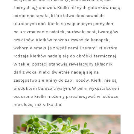
żadnych ograniczeń. Kiełki różnych gatunków mają
odmienne smaki, które łatwo dopasować do
ulubionych dań. Kiełki są wspaniałym pomysłem
na urozmaicenie sałatek, surówek, past, twarogów
czy dipów. Kiełków można używać do kanapek,
wybornie smakują z wędlinami i serami. Niektóre
rodzaje kiełków nadają się do obróbki termicznej.
W takiej postaci stanowią rewelacyjny składnik
dań z woka. Kiełki świetnie nadają się na
zastępstwo zieleniny do zup i sosów. Kiełki nie są
produktem bardzo trwałym. W pełni wykształcone i
osuszone kiełki możemy przechowywać w lodówce,
nie dłużej niż kilka dni.