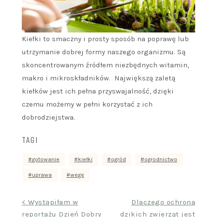
Kiełki to smaczny i prosty sposób na poprawę lub
utrzymanie dobrej formy naszego organizmu. Są
skoncentrowanym źródłem niezbędnych witamin,
makro i mikroskładników. Największą zaletą
kiełków jest ich pełna przyswajalność, dzięki
czemu możemy w pełni korzystać z ich
dobrodziejstwa.
TAGI
gotowanie
kiełki
ogród
ogrodnictwo
uprawa
wege
Nawigacja
< Wystąpiłam w
Dlaczego ochrona
reportażu Dzień Dobry
dzikich zwierząt jest