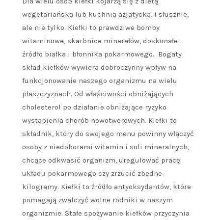
Dla wielu osób kiełki kojarzą się z dietą
wegetariańską lub kuchnią azjatycką. I słusznie,
ale nie tylko. Kiełki to prawdziwe bomby
witaminowe, skarbnice minerałów, doskonałe
źródło białka i błonnika pokarmowego. Bogaty
skład kiełków wywiera dobroczynny wpływ na
funkcjonowanie naszego organizmu na wielu
płaszczyznach. Od właściwości obniżających
cholesterol po działanie obniżające ryzyko
wystąpienia chorób nowotworowych. Kiełki to
składnik, który do swojego menu powinny włączyć
osoby z niedoborami witamin i soli mineralnych,
chcące odkwasić organizm, uregulować pracę
układu pokarmowego czy zrzucić zbędne
kilogramy. Kiełki to źródło antyoksydantów, które
pomagają zwalczyć wolne rodniki w naszym
organizmie. Stałe spożywanie kiełków przyczynia