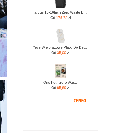
Targus 15-16Inch Zero Waste Backpack (TBB641GL)
Od
175,78
zł
Yeye Wielorazowe Płatki Do Demakijażu 7 Szt. Zero Waste
Od
35,00
zł
One Pot - Zero Waste
Od
85,89
zł