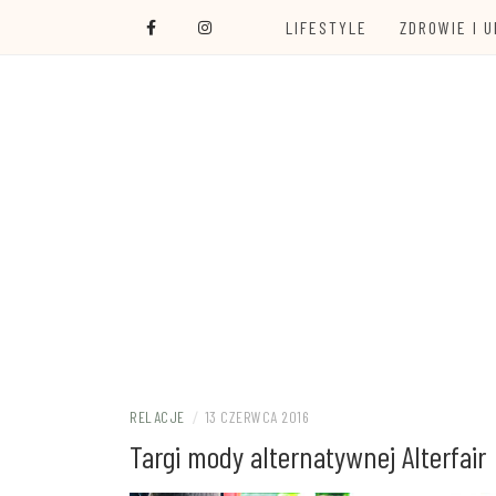
Skip
LIFESTYLE
ZDROWIE I 
to
content
Ola Czajkowska: życie w zgodzie z less was
EKOALTERNA
RELACJE
/
13 CZERWCA 2016
Targi mody alternatywnej Alterfair