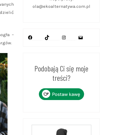
wanych
ola@ekoalternatywa.com.pl
dzielić
mogła –
Facebook
TikTok
Instagram
Mail
argów.
Podobają Ci się moje
treści?