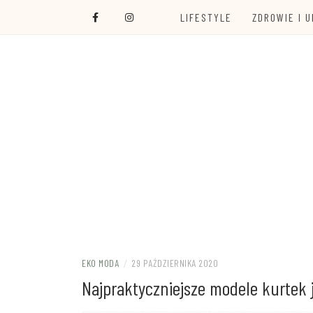
Skip
LIFESTYLE
ZDROWIE I 
to
content
Ola Czajkowska: życie w zgodzie z less was
EKOALTERNA
EKO MODA
/
29 PAŹDZIERNIKA 2020
Najpraktyczniejsze modele kurtek 