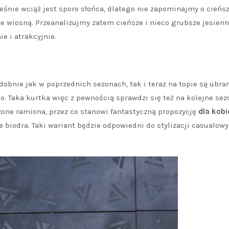
eśnie wciąż jest sporo słońca, dlatego nie zapominajmy o cieńs
e wiosną. Przeanalizujmy zatem cieńsze i nieco grubsze jesien
e i atrakcyjnie.
obnie jak w poprzednich sezonach, tak i teraz na topie są ubra
o. Taka kurtka więc z pewnością sprawdzi się też na kolejne sez
one ramiona, przez co stanowi fantastyczną propozycję
dla kobi
 biodra. Taki wariant będzie odpowiedni do stylizacji casualowy