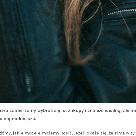
piero zamierzamy wybrać się na zakupy i znaleźć idealną, ale 
u najmodniejsze.
dźmy, jakie modele możemy nosić, jeżeli okaże się, że zima w t