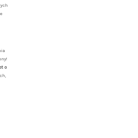
zych
ne
nia
ony!
et o
ch,