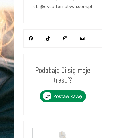
ola@ekoalternatywa.com.pl
Facebook
TikTok
Instagram
Mail
Podobają Ci się moje
treści?