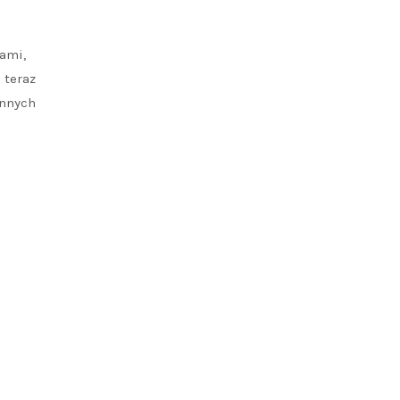
tami,
 teraz
ennych