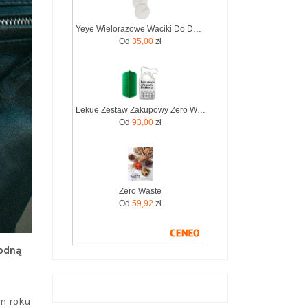
Yeye Wielorazowe Waciki Do Demakijażu Włókno Konopne 7 Szt. Zero Waste
Od
35,00
zł
Lekue Zestaw Zakupowy Zero Waste (3504600V16)
Od
93,00
zł
Zero Waste
Od
59,92
zł
modną
ym roku